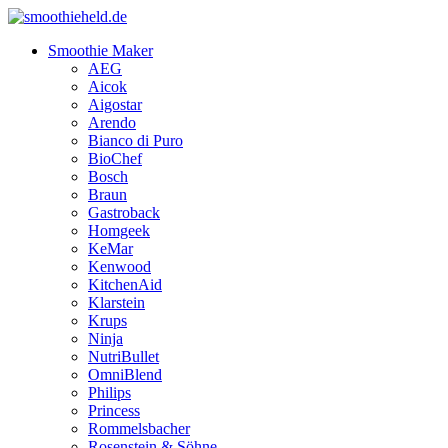
Smoothie Maker
AEG
Aicok
Aigostar
Arendo
Bianco di Puro
BioChef
Bosch
Braun
Gastroback
Homgeek
KeMar
Kenwood
KitchenAid
Klarstein
Krups
Ninja
NutriBullet
OmniBlend
Philips
Princess
Rommelsbacher
Rosenstein & Söhne