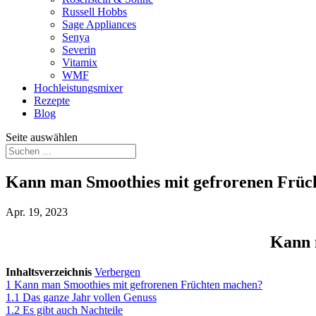
Russell Hobbs
Sage Appliances
Senya
Severin
Vitamix
WMF
Hochleistungsmixer
Rezepte
Blog
Seite auswählen
Kann man Smoothies mit gefrorenen Früc
Apr. 19, 2023
Kann 
Inhaltsverzeichnis
Verbergen
1
Kann man Smoothies mit gefrorenen Früchten machen?
1.1
Das ganze Jahr vollen Genuss
1.2
Es gibt auch Nachteile